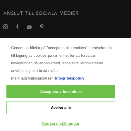
ANSLUT TILL SOCIALA MEDIER
Genom att klicka på "acceptera alla cookies" samtycker du
Välj ditt land
till lagring av cookies på din enhet för att förbättra
navigeringen på webbplatsen, analysera webbplatsens
INFORMATION OM TILLVERKAREN
användning och bistå i våra
Kérastase Paris
marknadsföringsinsatser.
Integritetspolicy
14, rue Royale 75008 Paris
[email protected]
Acceptera alla cookies
© 2025 Kérastase. All rights reserved
Avvisa alla
Cookie-inställningar