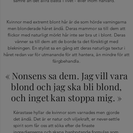
sämre än det allra bästa i livet - eller inom hårvård.
Kvinnor med extremt blont hår är de som hörde varningarna
men blonderade håret ändå. Deras mammor sa till dem att
flickor med naturligt mörkt hår inte ser bra ut i blont. Deras
vänner sa till dem att de borde ta det försiktigt med
blekningen. En stylist sa en gång att deras naturliga textur i
håret redan var för utmanande för att hantera, än mindre för att
färgbehandla.
« Nonsens sa dem. Jag vill vara
blond och jag ska bli blond,
och inget kan stoppa mig. »
Kérastase hyllar de kvinnor som varnades men gjorde
det ändå. Det är er natur och viljekraft, er never-settle
spirit som får oss att söka efter de finaste
ingredienserna och skapa banbrytande formulas som