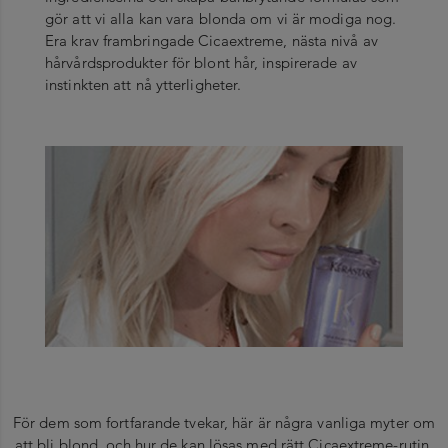
gör att vi alla kan vara blonda om vi är modiga nog.
Era krav frambringade Cicaextreme, nästa nivå av
hårvårdsprodukter för blont hår, inspirerade av
instinkten att nå ytterligheter.
För dem som fortfarande tvekar, här är några vanliga myter om
att bli blond, och hur de kan lösas med rätt Cicaextreme-rutin.