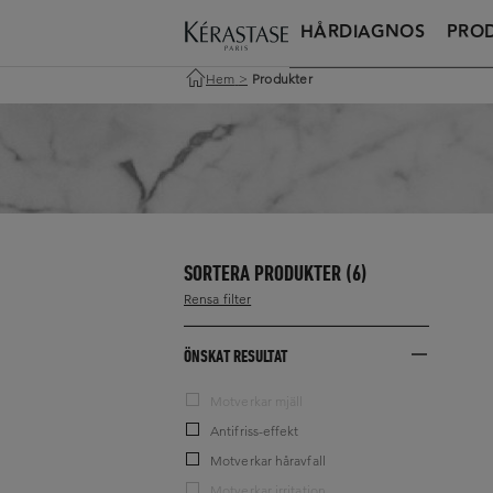
HÅRDIAGNOS
PRO
Hem
>
Produkter
SORTERA PRODUKTER
(6)
Rensa filter
ÖNSKAT RESULTAT
Motverkar mjäll
Antifriss-effekt
Motverkar håravfall
Motverkar irritation