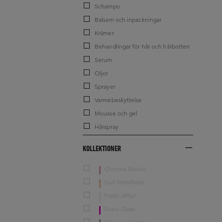
Schampo
Balsam och inpackningar
Krämer
Behandlingar för hår och hårbotten
Serum
Oljor
Sprayer
Varmebeskyttelse
Mousse och gel
Hårspray
KOLLEKTIONER
Chroma Absolu
Curl Manifesto
Fresh Affair
Fusio-Dose