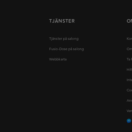
TJÄNSTER
O
Tjänster på salong
Kon
Fusio-Dose på salong
Om
Webbkarta
Ta 
Hit
Int
Coo
Anv
Van