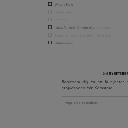
What's New
Bästsäljare
För män
Håravfall och hår som blivit tunnare
Behandling av hårbotten - Kérastase
Värmeskydd
NYHETSBR
Registrera dig för att få nyheter, 
erbjudanden från Kérastase