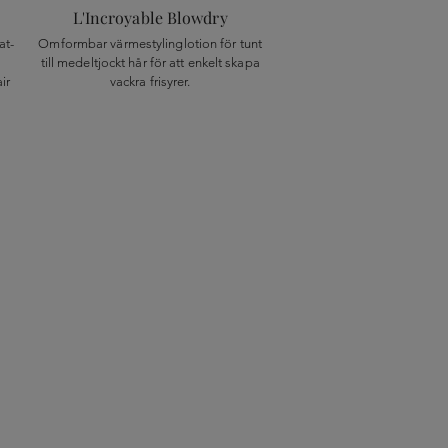
L'Incroyable Blowdry
at-
Omformbar värmestylinglotion för tunt
till medeltjockt hår för att enkelt skapa
ir
vackra frisyrer.