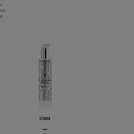
er
mal
gt.
STADGA