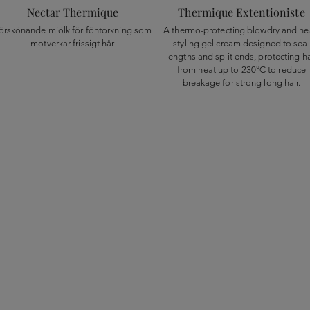
Nectar Thermique
Thermique Extentioniste
örskönande mjölk för föntorkning som
A thermo-protecting blowdry and he
motverkar frissigt hår
styling gel cream designed to seal
lengths and split ends, protecting ha
from heat up to 230°C to reduce
breakage for strong long hair.