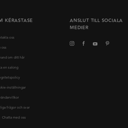
M KÉRASTASE
ANSLUT TILL SOCIALA
MEDIER
takta oss
 oss
hand om ditt hår
ta en salong
egritetspolicy
kie-inställningar
ändarvillkor
liga frågor och svar
Chatta med oss