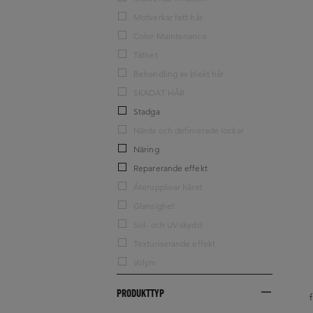
Motverkar fett hår
Color Maintenance
Täthet
Behandling av blekt hår
SKADAT HÅR
Stadga
Närda och definierade lockar
Näring
Reparerande effekt
Återupplivar håret
Glansighet
Sol- och UV-skydd
Texturiserande effekt
Volym
PRODUKTTYP