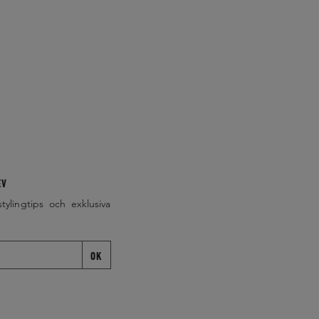
EV
stylingtips och exklusiva
OK