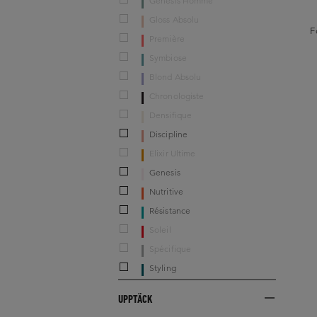
Genesis Homme
Gloss Absolu
F
Première
Symbiose
Blond Absolu
Chronologiste
Densifique
Discipline
Elixir Ultime
Genesis
Nutritive
Résistance
Soleil
Spécifique
Styling
UPPTÄCK