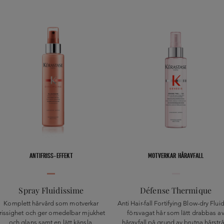
ANTIFRISS-EFFEKT
MOTVERKAR HÅRAVFALL
Spray Fluidissime
Défense Thermique
Komplett hårvård som motverkar
Anti Hair-fall Fortifying Blow-dry Fluid
frissighet och ger omedelbar mjukhet
försvagat hår som lätt drabbas a
och glans samt en lätt känsla.
håravfall på grund av brutna hårstrå