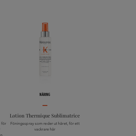
NÄRING
Lotion Thermique Sublimatrice
 för
Föningsspray som reder ut håret, för ett
v
vackrare hår
n.