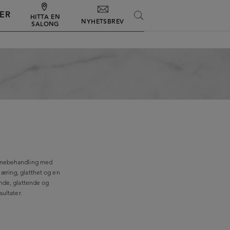
ER
SEARCH
HITTA EN
NYHETSBREV
SALONG
armebehandling med
 næring, glatthet og en
kende, glattende og
ultater.