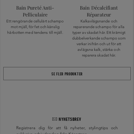
Bain Pureté Anti-
Bain Décalcifiant
Pelliculaire
Réparateur
Ett rengörande cellulärt schampo
Kalkavlägsnande och
mot mjäll, för fet och känslig
reparerande schampo för alla
hårbotten med tendens till mjäll.
typer av skadat hår. Ett krämigt
dubbelverkande schampo som
verkar inifrån och ut för att
avlägsna kalk, stärka och
reparera skadat hår.
SE FLER PRODUKTER
NYHETSBREV
Registrera dig för att få nyheter, stylingtips och