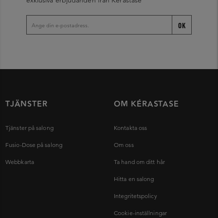
exklusiva erbjudanden från Kérastase
OK
TJÄNSTER
OM KÉRASTASE
Tjänster på salong
Kontakta oss
Fusio-Dose på salong
Om oss
Webbkarta
Ta hand om ditt hår
Hitta en salong
Integritetspolicy
Cookie-inställningar