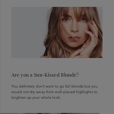
Are you a Sun-Kissed Blonde?
You definitely don’t want to go full blonde but you
would not shy away from well-placed highlights to
brighten up your whole look.