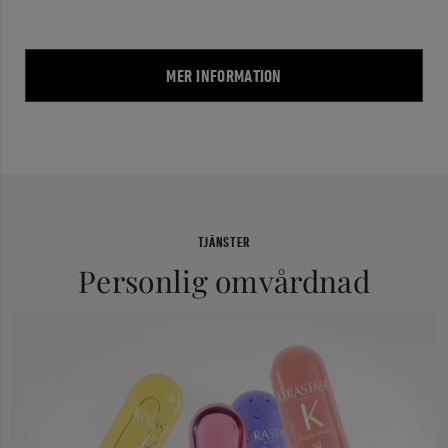
MER INFORMATION
TJÄNSTER
Personlig omvårdnad