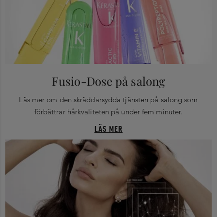
Fusio-Dose på salong
Läs mer om den skräddarsydda tjänsten på salong som
förbättrar hårkvaliteten på under fem minuter.
LÄS MER