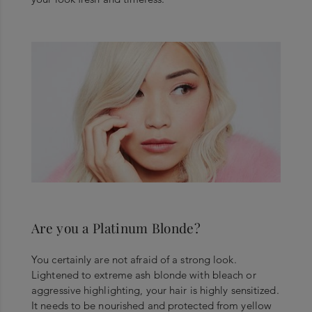
Are you a Platinum Blonde?
You certainly are not afraid of a strong look.
Lightened to extreme ash blonde with bleach or
aggressive highlighting, your hair is highly sensitized.
It needs to be nourished and protected from yellow