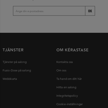
OK
TJÄNSTER
OM KÉRASTASE
Tjänster på salong
Kontakta oss
Fusio-Dose på salong
Om oss
Webbkarta
Ta hand om ditt hår
Hitta en salong
Integritetspolicy
Cookie-inställningar