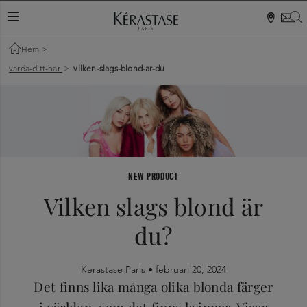
S
VÄXLA NAVIGERING
Hem
>
varda-ditt-har
>
vilken-slags-blond-ar-du
NEW PRODUCT
Vilken slags blond är
du?
Kerastase Paris •
februari 20, 2024
Det finns lika många olika blonda färger
i världen, som det finns kvinnor. Vissa