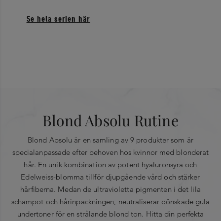
Se hela serien här
Blond Absolu Rutine
Blond Absolu är en samling av 9 produkter som är
specialanpassade efter behoven hos kvinnor med blonderat
hår. En unik kombination av potent hyaluronsyra och
Edelweiss-blomma tillför djupgående vård och stärker
hårfiberna. Medan de ultravioletta pigmenten i det lila
schampot och hårinpackningen, neutraliserar oönskade gula
undertoner för en strålande blond ton. Hitta din perfekta