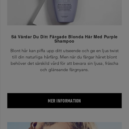
Så Vårdar Du Ditt Färgade Blonda Hår Med Purple
Shampoo
Blont hår kan piffa upp ditt utseende och ge en ljus twist
till din naturliga hårfärg. Men när du färgar håret blont
behöver det särskild vård för att bevara sin ljusa, fräscha
och glänsande färgnyans.
MER INFORMATION