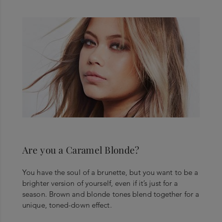
Are you a Caramel Blonde?
You have the soul of a brunette, but you want to be a
brighter version of yourself, even if it’s just for a
season. Brown and blonde tones blend together for a
unique, toned-down effect.