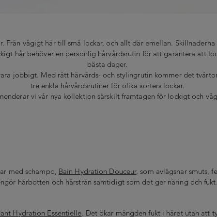
 Från vågigt hår till små lockar, och allt där emellan. Skillnaderna
ckigt hår behöver en personlig hårvårdsrutin för att garantera att l
bästa dager.
vara jobbigt. Med rätt hårvårds- och stylingrutin kommer det tvärto
tre enkla hårvårdsrutiner för olika sorters lockar.
menderar vi vår nya kollektion särskilt framtagen för lockigt och våg
örjar med schampo,
Bain Hydration Douceur
, som avlägsnar smuts, fe
ngör hårbotten och hårstrån samtidigt som det ger näring och fukt
ant Hydration Essentielle
. Det ökar mängden fukt i håret utan att t