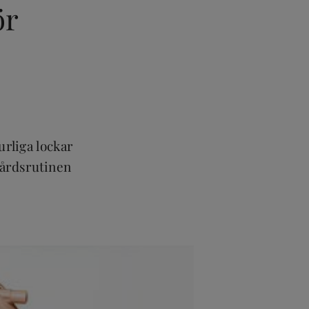
ör
urliga lockar
rvårdsrutinen