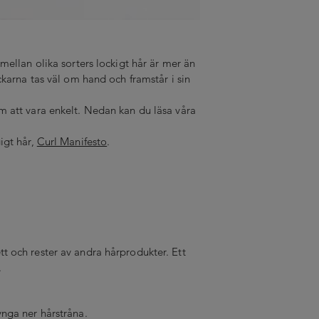
 mellan olika sorters lockigt hår är mer än
ockarna tas väl om hand och framstår i sin
m att vara enkelt. Nedan kan du läsa våra
igt hår,
Curl Manifesto
.
tt och rester av andra hårprodukter. Ett
.
ynga ner hårstråna.