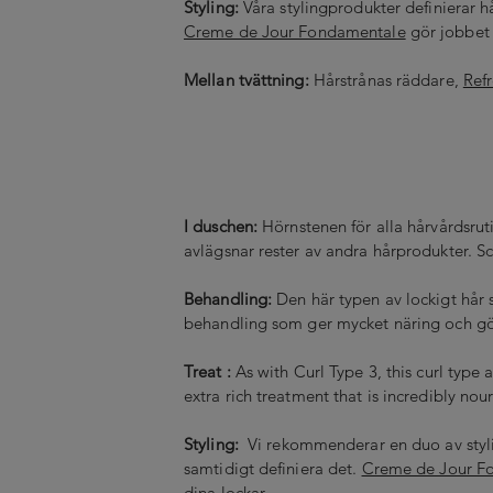
Styling:
Våra stylingprodukter definierar hå
Creme de Jour Fondamentale
gör jobbet 
Mellan tvättning:
Hårstrånas räddare,
Ref
I duschen:
Hörnstenen för alla hårvårdsruti
avlägsnar rester av andra hårprodukter. Sc
Behandling:
Den här typen av lockigt hår
behandling som ger mycket näring och gör 
Treat :
As with Curl Type 3, this curl type
extra rich treatment that is incredibly nou
Styling:
Vi rekommenderar en duo av stylin
samtidigt definiera det.
Creme de Jour F
dina lockar.