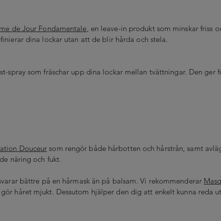
me de Jour Fondamentale
, en leave-in produkt som minskar friss oc
inierar dina lockar utan att de blir hårda och stela.
st-spray som fräschar upp dina lockar mellan tvättningar. Den ger fu
ation Douceur
som rengör både hårbotten och hårstrån, samt avläg
åde näring och fukt.
 svarar bättre på en hårmask än på balsam. Vi rekommenderar
Masq
gör håret mjukt. Dessutom hjälper den dig att enkelt kunna reda ut