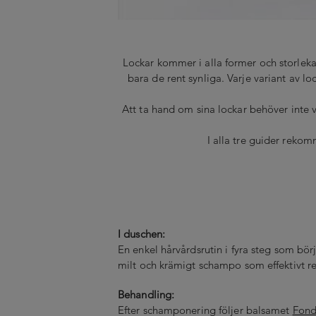
Lockar kommer i alla former och storlekar.
bara de rent synliga. Varje variant av lo
Att ta hand om sina lockar behöver inte 
I alla tre guider rekom
I duschen:
En enkel hårvårdsrutin i fyra steg som b
milt och krämigt schampo som effektivt re
Behandling:
Efter schamponering följer balsamet
Fond