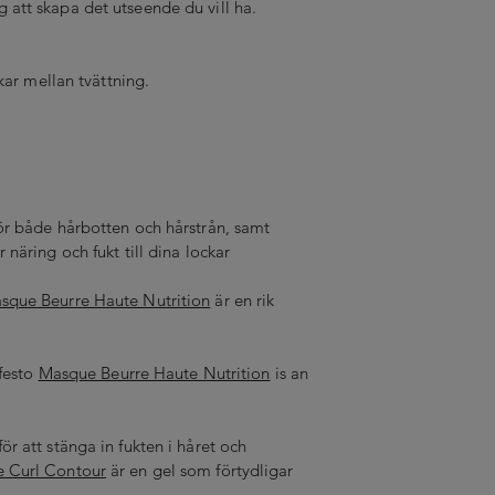
ig att skapa det utseende du vill ha.
kar mellan tvättning.
r både hårbotten och hårstrån, samt
näring och fukt till dina lockar
sque Beurre Haute Nutrition
är en rik
ifesto
Masque Beurre Haute Nutrition
is an
 att stänga in fukten i håret och
e Curl Contour
är en gel som förtydligar