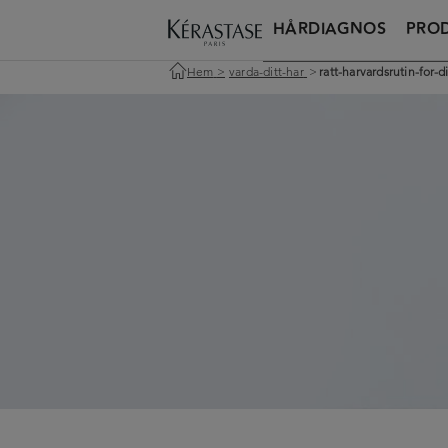
HÅRDIAGNOS
PRO
Hem
>
varda-ditt-har
>
ratt-harvardsrutin-for-d