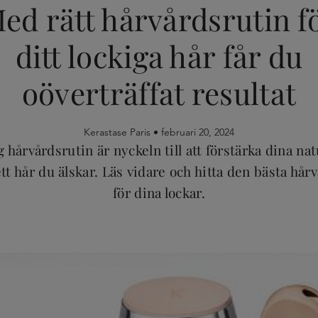
ed rätt hårvårdsrutin f
ditt lockiga hår får du
oöverträffat resultat
Kerastase Paris •
februari 20, 2024
 hårvårdsrutin är nyckeln till att förstärka dina nat
tt hår du älskar. Läs vidare och hitta den bästa hå
för dina lockar.