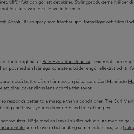
ret, tillför fukt och gör att det skiner. Stylingprodukterna hjälper d
mot friss tack vare dess leave-in formula.
resh Absolu
, är en spray som fräschar upp, förtydligar och fuktar loc
ner för lockigt hår är
Bain Hydration Douceur
, schampot som rengö
hampot med sin krämiga konsistens både rengör effektivt och tillför 
 svarar också bättre på en hårmask än på balsam. Curl Manifesto
Ma
att dina lockar känns lena och fria från tovor.
 also responds better to a masque than a conditioner. The Curl Man
rishing and leaves your curls smooth and free of tangles.
gprodukter: Börja med en leave-in kräm och avsluta med en gel, för
ondamentale
är en leave-in behandling som minskar friss, och
Gele