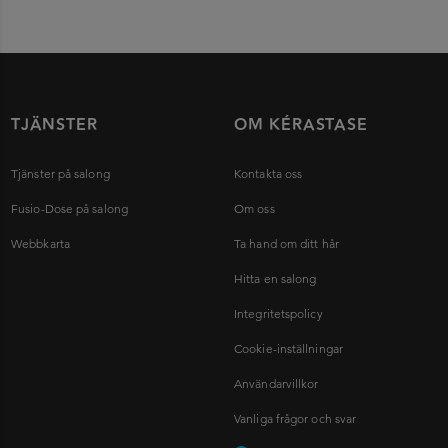
TJÄNSTER
OM KÉRASTASE
Tjänster på salong
Kontakta oss
Fusio-Dose på salong
Om oss
Webbkarta
Ta hand om ditt hår
Hitta en salong
Integritetspolicy
Cookie-inställningar
Användarvillkor
Vanliga frågor och svar