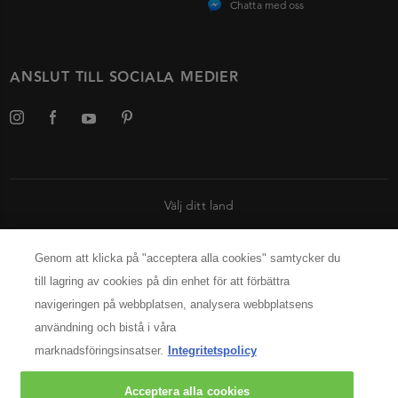
Chatta med oss
ANSLUT TILL SOCIALA MEDIER
Välj ditt land
INFORMATION OM TILLVERKAREN
Genom att klicka på "acceptera alla cookies" samtycker du
Kérastase Paris
till lagring av cookies på din enhet för att förbättra
14, rue Royale 75008 Paris
navigeringen på webbplatsen, analysera webbplatsens
[email protected]
användning och bistå i våra
marknadsföringsinsatser.
Integritetspolicy
© 2025 Kérastase. All rights reserved
Acceptera alla cookies