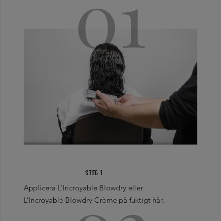
01
STEG 1
Applicera L’Incroyable Blowdry eller
L’Incroyable Blowdry Crème på fuktigt hår.