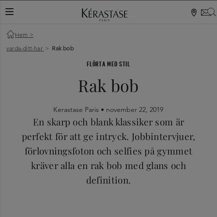
VÄXLA NAVIGERING
Hem
>
varda-ditt-har
>
Rak bob
FLÖRTA MED STIL
Rak bob
Kerastase Paris •
november 22, 2019
En skarp och blank klassiker som är
perfekt för att ge intryck. Jobbintervjuer,
förlovningsfoton och selfies på gymmet
kräver alla en rak bob med glans och
definition.