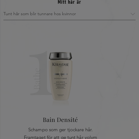
Mitt hår är
1
Bathe
Bain Densité
Schampo som ger tjockare hår.
Framtaget för att ge tunt hår volym