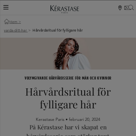
S
VÄXLA NAVIGERING
Hem
>
varda-ditt-har
>
Hårvårdsritual för fylligare hår
VOLYMGIVANDE HÅRVÅRDSSERIE FÖR MÄN OCH KVINNOR
Hårvårdsritual för
fylligare hår
Kerastase Paris •
februari 20, 2024
På Kérastase har vi skapat en
hårvårdsserie som stärker tunt