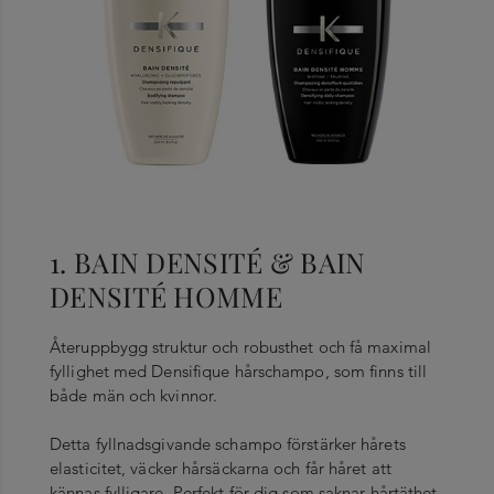
1. BAIN DENSITÉ & BAIN
DENSITÉ HOMME
Återuppbygg struktur och robusthet och få maximal
fyllighet med Densifique hårschampo, som finns till
både män och kvinnor.
Detta fyllnadsgivande schampo förstärker hårets
elasticitet, väcker hårsäckarna och får håret att
kännas fylligare. Perfekt för dig som saknar hårtäthet