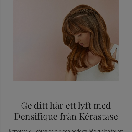
Ge ditt hår ett lyft med
Densifique från Kérastase
Kérastase vill gärna ge dig den perfekta hårritualen för att