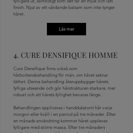
fylligare ut, samtidigt som det får en mjuk och lätt
finish. Njut av ett vårdande balsam som inte tynger
håret.
Läs mer
4. CURE DENSIFIQUE HOMME
Cure Densifique finns också som
hårbottensbehandling för män, om håret saknar
täthet. Denna behandling återuppbygger hårets
fylliga utseende och gör hårstrukturen starkare, mer
robust och att hårets fyllighet bevaras länge.
Behandlingen appliceras i handdukstorrt hår varje
morgon eller kväll i en period på tre månader. Efter
en månads användning kommer håret upplevas
fylligare med större massa. Efter tre månaders