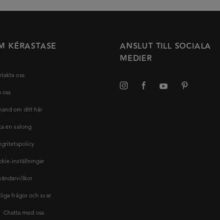
M KÉRASTASE
ANSLUT TILL SOCIALA
MEDIER
takta oss
 oss
hand om ditt hår
ta en salong
egritetspolicy
kie-inställningar
ändarvillkor
liga frågor och svar
Chatta med oss