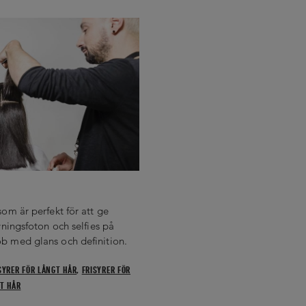
som är perfekt för att ge
vningsfoton och selfies på
b med glans och definition.
SYRER FÖR LÅNGT HÅR
,
FRISYRER FÖR
RT HÅR