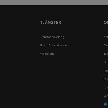
TJÄNSTER
O
Tjänster på salong
Kon
Fusio-Dose på salong
Om
Webbkarta
Ta 
Hit
Int
Coo
Anv
Van