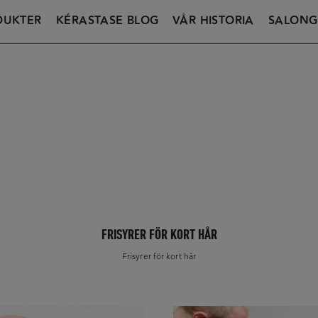
DUKTER
KÉRASTASE BLOG
VÅR HISTORIA
SALONG
ÅR
FRISYRER FÖR MEDELLÅNGT HÅR
FRISYRER FÖR LÅNGT HÅR
VÅR BERÄTTELSE
FRISYRER FÖR KORT HÅR
Frisyrer för kort hår