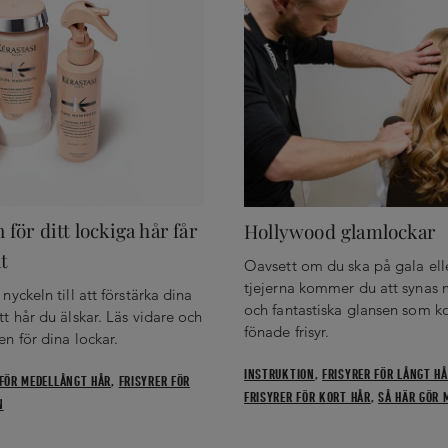
för ditt lockiga hår får
Hollywood glamlockar
t
Oavsett om du ska på gala ell
tjejerna kommer du att synas 
nyckeln till att förstärka dina
och fantastiska glansen som k
tt hår du älskar. Läs vidare och
fönade frisyr.
en för dina lockar.
INSTRUKTION
,
FRISYRER FÖR LÅNGT H
 FÖR MEDELLÅNGT HÅR
,
FRISYRER FÖR
FRISYRER FÖR KORT HÅR
,
SÅ HÄR GÖR 
N