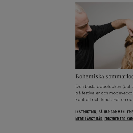
Bohemiska sommarlo
Den bästa bobolooken (bohem
på festivaler och modevecko
kontroll och frihet. För en o
INSTRUKTION
,
SÅ HÄR GÖR MAN
,
FRI
MEDELLÅNGT HÅR
,
FRISYRER FÖR KO