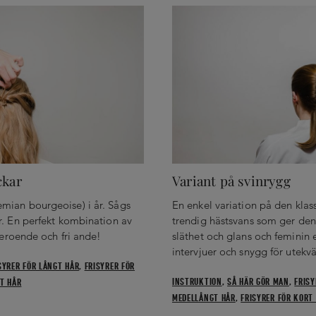
ckar
Variant på svinrygg
ian bourgeoise) i år. Sågs
En enkel variation på den kla
r. En perfekt kombination av
trendig hästsvans som ger den
beroende och fri ande!
släthet och glans och feminin e
intervjuer och snygg för utekvä
SYRER FÖR LÅNGT HÅR
,
FRISYRER FÖR
INSTRUKTION
,
SÅ HÄR GÖR MAN
,
FRISY
RT HÅR
MEDELLÅNGT HÅR
,
FRISYRER FÖR KORT