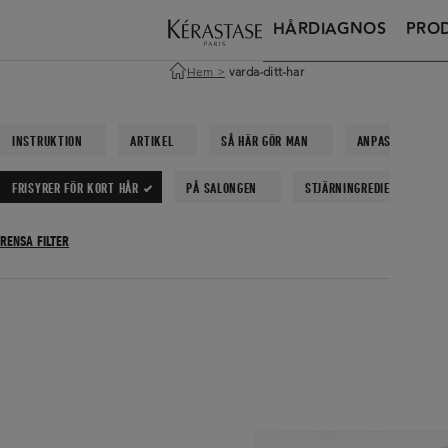
HÅRDIAGNOS
PRO
Hem
>
varda-ditt-har
INSTRUKTION
ARTIKEL
SÅ HÄR GÖR MAN
ANPASSA DITT H
FRISYRER FÖR KORT HÅR
PÅ SALONGEN
STJÄRNINGREDIENSER
RENSA FILTER