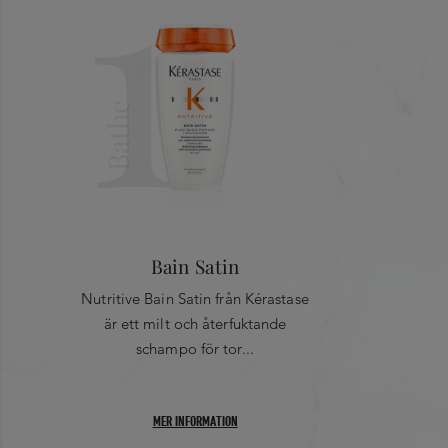
1
AQUA / WATER ●DIMETHICONE ●C13-16 ISOALKANE
●NIACINAMIDE ●GLYCERIN ●POLYACRYLAMIDE
●PHENOXYETHANOL ●C13-14 ISOALKANE ●LAURETH-7
●PANTHENOL ●ASCORBYL GLUCOSIDE ●BUTYLENE
GLYCOL ●LINALOOL ●HYDROXYCITRONELLAL ●BENZYL
Bathe
SALICYLATE●BENZYL ALCOHOL ●HEXYL CINNAMAL
●CITRONELLOL ●HYDROLYZED WHEAT PROTEIN
●ALPHA-ISOMETHYL IONONE●COUMARIN
●HYDROLYZED CORN PROTEIN ●HYDROLYZED SOY
PROTEIN ●LIMONENE ●IRIS FLORENTINA ROOT
EXTRACT ●CITRIC ACID ●CI 19140 / YELLOW 5 ●CI 14700
Bain Satin
/ RED 4 ●PARFUM / FRAGRANCE●
Nutritive Bain Satin från Kérastase
är ett milt och återfuktande
schampo för tor...
MER INFORMATION