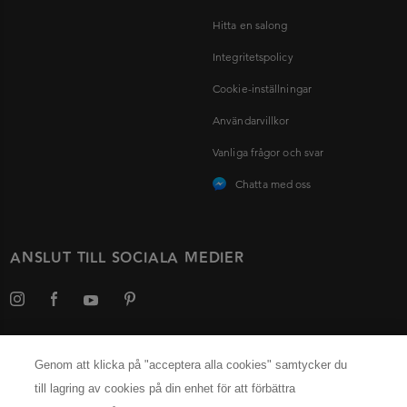
Hitta en salong
Integritetspolicy
Cookie-inställningar
Användarvillkor
Vanliga frågor och svar
Chatta med oss
ANSLUT TILL SOCIALA MEDIER
Genom att klicka på "acceptera alla cookies" samtycker du
Välj ditt land
till lagring av cookies på din enhet för att förbättra