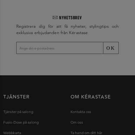
NYHETSBREV
Registrera dig för att få nyheter, stylingtips och
exklusiva erbjudanden från Kérastase
OK
TJÄNSTER
OM KÉRASTASE
Tjänster på salong
Kontakta oss
Fusio-Dose på salong
Om oss
Webbkarta
Ta hand om ditt hår