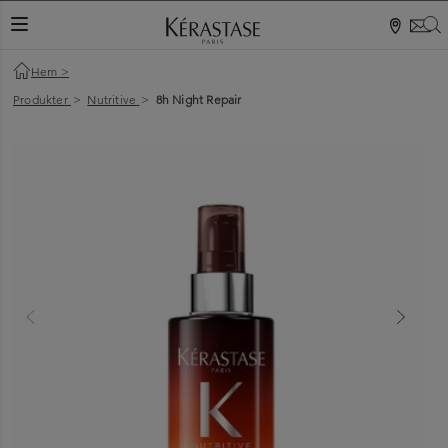
S
VÄXLA NAVIGERING
Hem
>
Produkter
>
Nutritive
>
8h Night Repair