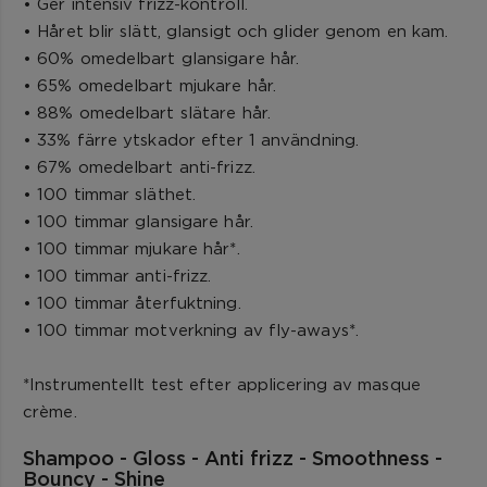
• Ger intensiv frizz-kontroll.
• Håret blir slätt, glansigt och glider genom en kam.
• 60% omedelbart glansigare hår.
• 65% omedelbart mjukare hår.
• 88% omedelbart slätare hår.
• 33% färre ytskador efter 1 användning.
• 67% omedelbart anti-frizz.
• 100 timmar släthet.
• 100 timmar glansigare hår.
• 100 timmar mjukare hår*.
• 100 timmar anti-frizz.
• 100 timmar återfuktning.
• 100 timmar motverkning av fly-aways*.
*Instrumentellt test efter applicering av masque
crème.
Shampoo - Gloss - Anti frizz - Smoothness -
Bouncy - Shine