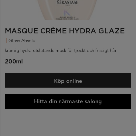
MASQUE CRÈME HYDRA GLAZE
Gloss Absolu
krämig hydra-utslätande mask för tjockt och frissigt hår
200ml
Köp online
Hitta din närmaste salong