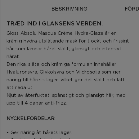
BESKRIVNING
FÖRD
TRÆD IND I GLANSENS VERDEN.
Gloss Absolu Masque Crème Hydra-Glaze är en
krämig hydra-utslätande mask för tjockt och frissigt
hår som lämnar håret slätt, glansigt och intensivt
närat.
Den rika, släta och krämiga formulan innehåller
Hyaluronsyra, Glykolsyra och Vildrosolja som ger
näring till hårets lager, vilket gör det slätt och lätt
att reda ut.
Njut av återfuktat, spänstigt och glansigt hår, med
upp till 4 dagar anti-frizz.
NYCKELFÖRDELAR:
• Ger näring åt hårets lager.