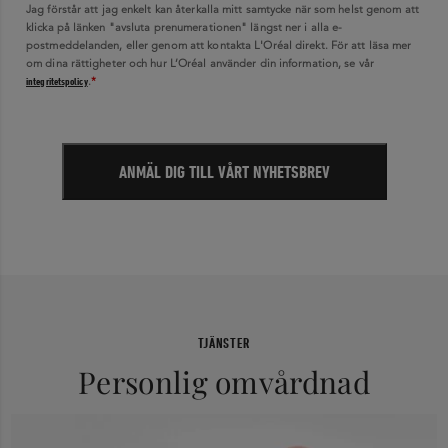
Jag förstår att jag enkelt kan återkalla mitt samtycke när som helst genom att
klicka på länken "avsluta prenumerationen" längst ner i alla e-
postmeddelanden, eller genom att kontakta L'Oréal direkt. För att läsa mer
om dina rättigheter och hur L’Oréal använder din information, se vår
.
integritetspolicy
TJÄNSTER
Personlig omvårdnad