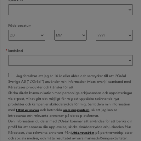
språkkod
Födelsedatum
landskod
Jag försäkrar att jag är 16 år eller äldre och samtycker till att L’Oréal
Sverige AB (“L’Oréal”) använder min information (visas ovan) i samband med
Kérastases produkter och tjänster för att:
Skicka direkt kommunikation med personliga erbjudanden och uppdateringar
via e-post, vilket gör det möjligt för mig att upptäcka spännande nya
produkter och kampanjer skräddarsydda för mig. Samt dela min information
med
och betrodda
, så att jag kan se
L'Oréal varumärken
annonseringspartners
intressanta och relevanta annonser på deras plattformar.
Den information du delar med L’Oréal kommer att användas för att berika din
profil för att anpassa din upplevelse, skicka skräddarsydda erbjudanden från
Kérastase, visa relevanta annonser från
på partnerwebbplatser
L'Oréal varumärken
och sociala medier, och mäta resultatet av våra marknadsföringsaktiviteter.