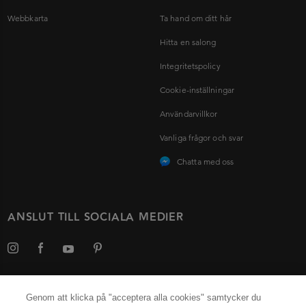
Webbkarta
Ta hand om ditt hår
Hitta en salong
Integritetspolicy
Cookie-inställningar
Användarvillkor
Vanliga frågor och svar
Chatta med oss
ANSLUT TILL SOCIALA MEDIER
Genom att klicka på "acceptera alla cookies" samtycker du