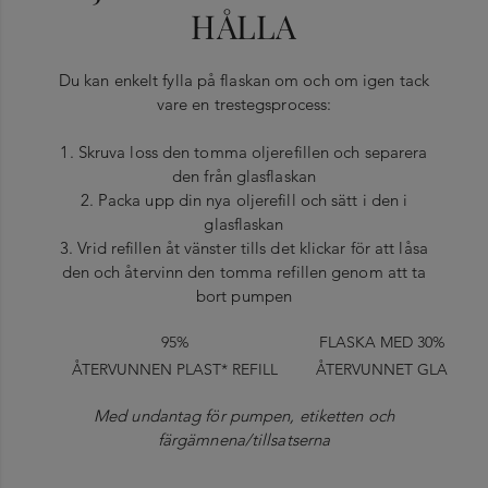
HÅLLA
Du kan enkelt fylla på flaskan om och om igen tack
vare en trestegsprocess:
1. Skruva loss den tomma oljerefillen och separera
den från glasflaskan
2. Packa upp din nya oljerefill och sätt i den i
glasflaskan
3. Vrid refillen åt vänster tills det klickar för att låsa
den och återvinn den tomma refillen genom att ta
bort pumpen
95%
FLASKA MED 30%
ÅTERVUNNEN PLAST* REFILL
ÅTERVUNNET GLA
Med undantag för pumpen, etiketten och
färgämnena/tillsatserna