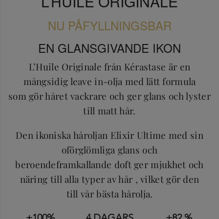
L’HUILE ORIGINALE
NU PÅFYLLNINGSBAR
EN GLANSGIVANDE IKON
L’Huile Originale från Kérastase är en
mångsidig leave in-olja med lätt formula
som gör håret vackrare och ger glans och lyster
till matt hår.
Den ikoniska håroljan Elixir Ultime med sin
oförglömliga glans och
beroendeframkallande doft ger mjukhet och
näring till alla typer av hår , vilket gör den
till vår bästa hårolja.
+100%
4 DAGARS
+82 %