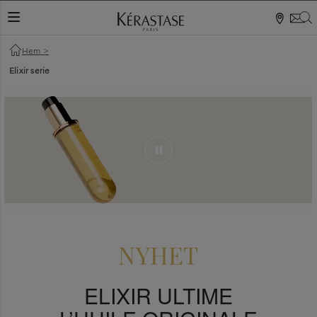
S
VÄXLA NAVIGERING
Hem
>
Elixir serie
NYHET
ELIXIR ULTIME