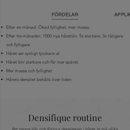
FÖRDELAR
APPLI
Efter en månad. Ökad fyllighet, mer massa.
Efter tre månader: 1000 nya hårstrån, 5x starkare, 3x tåligare
och fylligare
Håret ser synligt tjockare ut
Håret blir starkare och får mer spänst
Mer massa och fyllighet
Hårets densitet behålls över tiden
Nyckelingredienser
Applicera en ampull varje dag, morgon eller kväll,
Under normal eller rimligen förutsägbar användning av
i tre månader, på torrt eller handdukstorkat hår.
denna produkt krävs inga särskilda
®
Stemoxydine
: Efterliknar stamcellernas optimala miljö som
Snabbtorkande formula. 1. Öppna tub 2. Tryck på
försiktighetsåtgärder
tubens applikator för att applicera behandlingen i
möjliggör interaktion och väcker sovande hårsäckar.
Densifique routine
hårbotten. 3. Fördela jämnt i håret och och styla
Complex Glycan
: Får håret att se tjockare ut.
som vanligt. 4. Massera ner produkten i hårbotten
Att tappa hår och förlora densiteten i håret är två olika