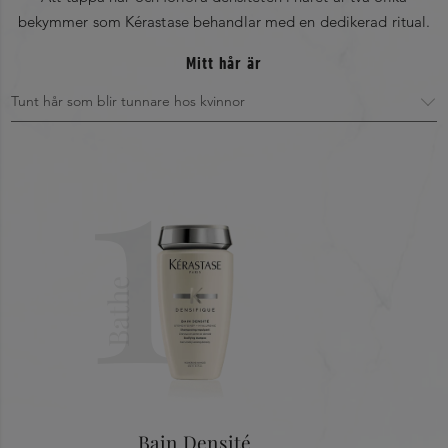
Vitamins B3, B5 & B6
: Ökar hårsäckarnas aktivitet.
med fingertopparna och arbeta dig nedåt, mot
bekymmer som Kérastase behandlar med en dedikerad ritual.
Texturizing Polymer
: Omedelbar fyllighetsverkan på håret.
topparna.
Hela ingredienslistan
Mitt hår är
1
Alcohol Denat - Aqua / Water - Diethyllutidinate -
Ammonium Polyacryloyldimethyl Taurate - Xylitylglucoside -
Anhydroxylitol - Xylitol - Sodium Chloride - Benzyl Alcohol -
Limonene - Linalool - T-Butyl Alcohol - Geraniol - Coumarin
- Citronellol - Citral - Madecassoside - Safflower Glucoside -
Tocopherol - Bht - Sodium Citrate - Parfum / Fragrance
Bathe
Bain Densité