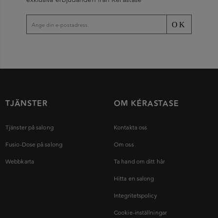
OK
TJÄNSTER
OM KÉRASTASE
Tjänster på salong
Kontakta oss
Fusio-Dose på salong
Om oss
Webbkarta
Ta hand om ditt hår
Hitta en salong
Integritetspolicy
Cookie-inställningar