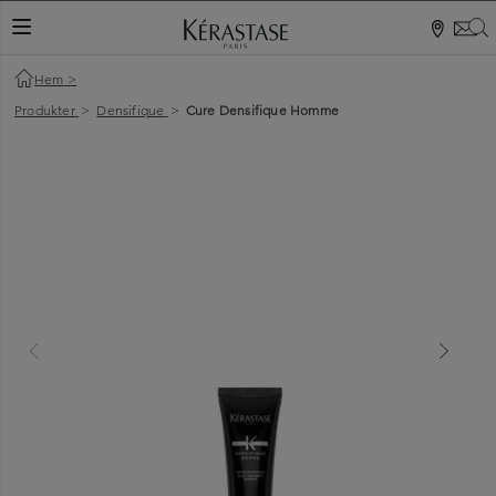
S
VÄXLA NAVIGERING
Hem
>
Produkter
>
Densifique
>
Cure Densifique Homme