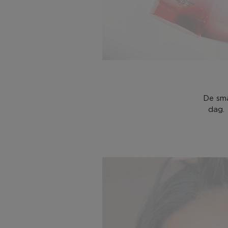
De små
dag.