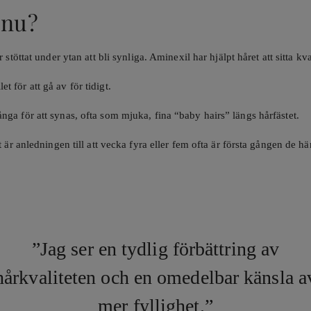
 nu?
töttat under ytan att bli synliga. Aminexil har hjälpt håret att sitta kv
et för att gå av för tidigt.
t långa för att synas, ofta som mjuka, fina “baby hairs” längs hårfästet.
r anledningen till att vecka fyra eller fem ofta är första gången de här
”Jag ser en tydlig förbättring av
hårkvaliteten och en omedelbar känsla a
mer fyllighet.”