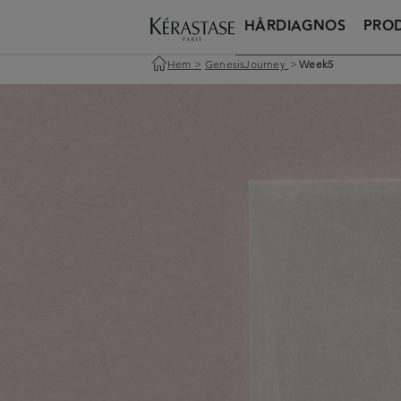
HÅRDIAGNOS
PRO
Hem
>
GenesisJourney
>
Week5