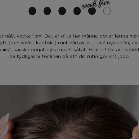
r nått vecka fem! Det är ofta här många börjar lägga märk
ytt (och smått kaotiskt) runt hårfästet… små nya strån, äve
airs”, kanske börjat dyka upp? Isåfall, Grattis! De är faktisk
de tydligaste tecknen på att din rutin gör sitt jobb.