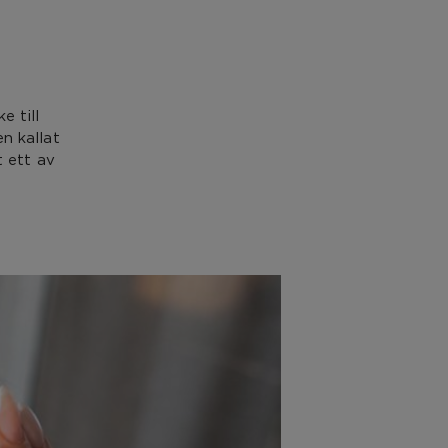
e till
n kallat
t ett av