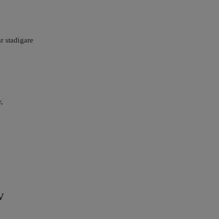
ar stadigare
,
v