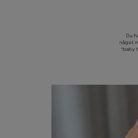
Du ha
något n
“baby h