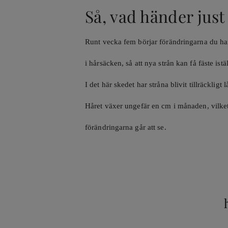
Så, vad händer just
Runt vecka fem börjar förändringarna du har s
i hårsäcken, så att nya strån kan få fäste iställ
I det här skedet har stråna blivit tillräcklig
Håret växer ungefär en cm i månaden, vilket ä
förändringarna går att se.